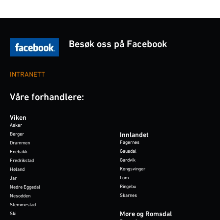
Besøk oss på Facebook
INTRANETT
Våre forhandlere:
Viken
Asker
Berger
Innlandet
Fagernes
Drammen
Gausdal
Enebakk
Gardvik
Fredrikstad
Kongsvinger
Høland
Lom
Jar
Ringebu
Nedre Eggedal
Skarnes
Nesodden
Slemmestad
Møre og Romsdal
Ski