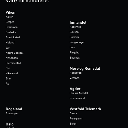
Våre forhandlere:
Viken
Asker
Berger
Innlandet
Fagernes
Drammen
Gausdal
Enebakk
Gardvik
Fredrikstad
Kongsvinger
Høland
Lom
Jar
Ringebu
Nedre Eggedal
Skarnes
Nesodden
Slemmestad
Møre og Romsdal
Ski
Fosnavåg
Vikersund
Vestnes
Ørje
Ås
Agder
Hjulius Arendal
Kristiansand
Rogaland
Vestfold Telemark
Stavanger
Gvarv
Porsgrunn
Oslo
Skien