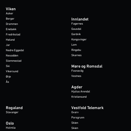
Viken
Asker
Berger
Innlandet
Fagernes
Drammen
Gausdal
Enebakk
Gardvik
Fredrikstad
Kongsvinger
Høland
Lom
Jar
Ringebu
Nedre Eggedal
Skarnes
Nesodden
Slemmestad
Møre og Romsdal
Ski
Fosnavåg
Vikersund
Vestnes
Ørje
Ås
Agder
Hjulius Arendal
Kristiansand
Rogaland
Vestfold Telemark
Stavanger
Gvarv
Porsgrunn
Oslo
Skien
Holmlia
Skien