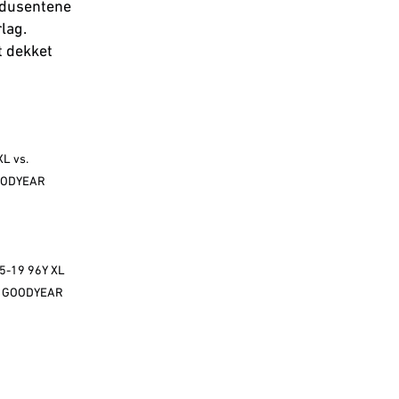
rodusentene
lag.
t dekket
XL vs.
GOODYEAR
/35-19 96Y XL
2, GOODYEAR