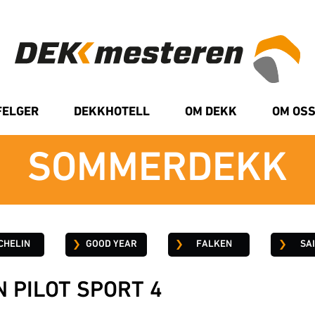
FELGER
DEKKHOTELL
OM DEKK
OM OS
SOMMERDEKK
CHELIN
GOOD YEAR
FALKEN
SA
N PILOT SPORT 4