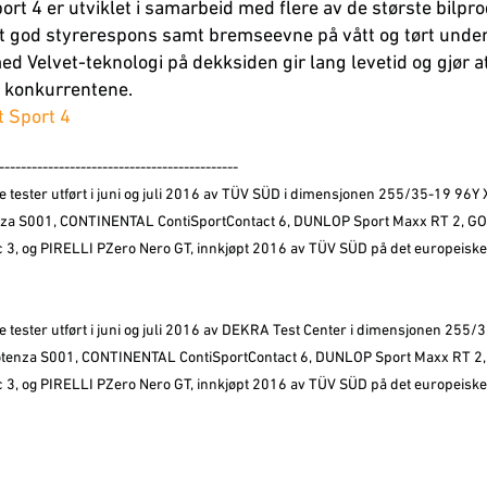
port 4 er utviklet i samarbeid med flere av de største bilp
t god styrerespons samt bremseevne på vått og tørt under
d Velvet-teknologi på dekksiden gir lang levetid og gjør a
ra konkurrentene.
t Sport 4
--------------------------------------------
e tester utført i juni og juli 2016 av TÜV SÜD i dimensjonen 255/35-19 96Y 
a S001, CONTINENTAL ContiSportContact 6, DUNLOP Sport Maxx RT 2, 
 3, og PIRELLI PZero Nero GT, innkjøpt 2016 av TÜV SÜD på det europeiske
e tester utført i juni og juli 2016 av DEKRA Test Center i dimensjonen 255
tenza S001, CONTINENTAL ContiSportContact 6, DUNLOP Sport Maxx RT 
 3, og PIRELLI PZero Nero GT, innkjøpt 2016 av TÜV SÜD på det europeiske