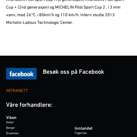
Cup + (2nd generasjon) og MICHELIN Pilot Sport Cup 2 , i 3 mm
vann, med 26°C, i 80km/h og 110 km/h. Intern studie 2013
Michelin Ladoux Technologic Center.
Besøk oss på Facebook
INTRANETT
Våre forhandlere:
Viken
Asker
Berger
Innlandet
Fagernes
Drammen