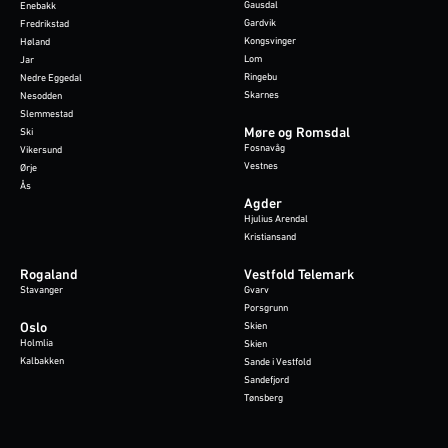
Gausdal
Enebakk
Gardvik
Fredrikstad
Kongsvinger
Høland
Lom
Jar
Ringebu
Nedre Eggedal
Skarnes
Nesodden
Slemmestad
Møre og Romsdal
Ski
Fosnavåg
Vikersund
Vestnes
Ørje
Ås
Agder
Hjulius Arendal
Kristiansand
Rogaland
Vestfold Telemark
Stavanger
Gvarv
Porsgrunn
Oslo
Skien
Holmlia
Skien
Kalbakken
Sande i Vestfold
Sandefjord
Tønsberg