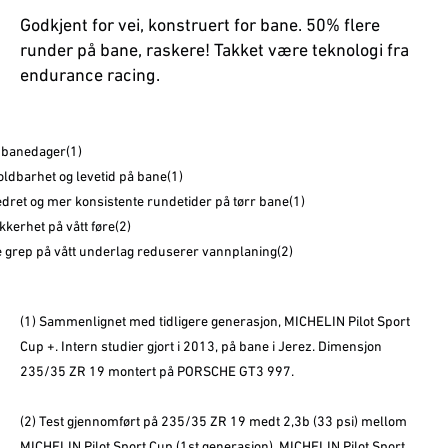
Godkjent for vei, konstruert for bane. 50% flere
runder på bane, raskere! Takket være teknologi fra
endurance racing.
 banedager(1)
oldbarhet og levetid på bane(1)
dret og mer konsistente rundetider på tørr bane(1)
ikkerhet på vått føre(2)
 grep på vått underlag reduserer vannplaning(2)
(1) Sammenlignet med tidligere generasjon, MICHELIN Pilot Sport
Cup +. Intern studier gjort i 2013, på bane i Jerez. Dimensjon
235/35 ZR 19 montert på PORSCHE GT3 997.
(2) Test gjennomført på 235/35 ZR 19 medt 2,3b (33 psi) mellom
MICHELIN Pilot Sport Cup (1st generasjon), MICHELIN Pilot Sport