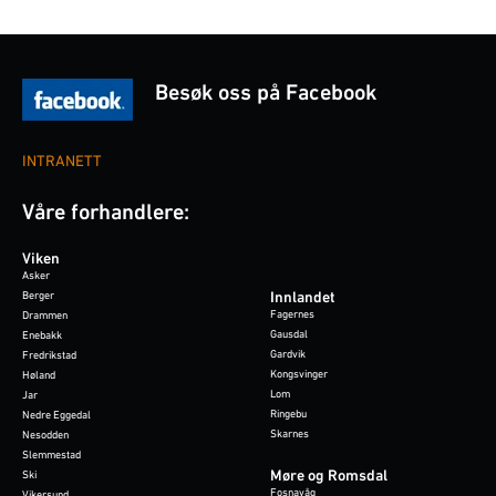
Besøk oss på Facebook
INTRANETT
Våre forhandlere:
Viken
Asker
Berger
Innlandet
Fagernes
Drammen
Gausdal
Enebakk
Gardvik
Fredrikstad
Kongsvinger
Høland
Lom
Jar
Ringebu
Nedre Eggedal
Skarnes
Nesodden
Slemmestad
Møre og Romsdal
Ski
Fosnavåg
Vikersund