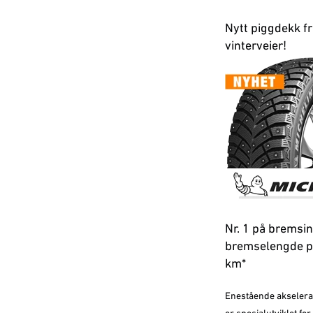
Nytt piggdekk f
vinterveier!
Nr. 1 på bremsin
bremselengde på
km*
Enestående akseleras