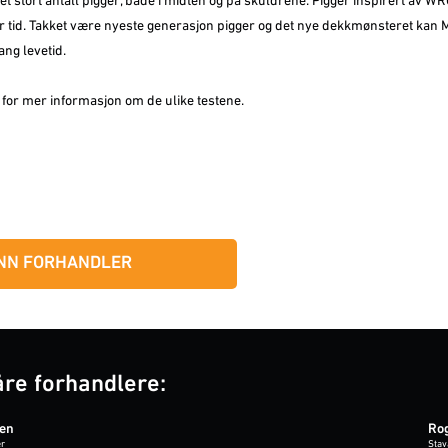
 et stort antall pigger, både i midten og på skuldrene. Pigger inspirert av WR
er tid. Takket være nyeste generasjon pigger og det nye dekkmønsteret kan
ang levetid.
for mer informasjon om de ulike testene.
NN FORHANDLER
åre forhandlere:
ken
Ro
r
Stav