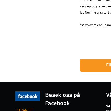
er spesialutviklet for
veigrep og ytelse ov
Ice North 4 gi svært l
*se www.michelin.no 
FI
Besøk oss på
V
Facebook
Vi
INTRANETT
Aske