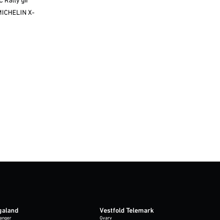
C Rally gir
 MICHELIN X-
galand
Vestfold Telemark
anger
Gvarv