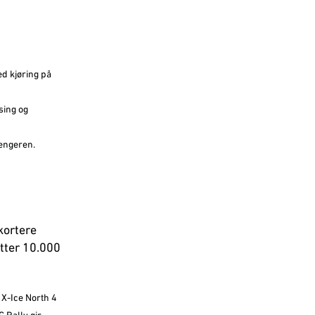
ed kjøring på
sing og
engeren.
kortere
tter 10.000
 X-Ice North 4