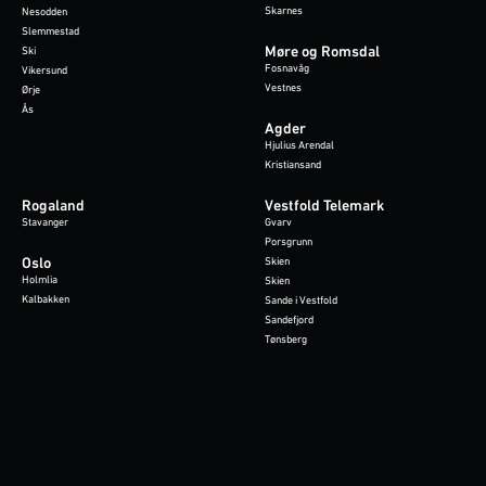
Skarnes
Nesodden
Slemmestad
Møre og Romsdal
Ski
Fosnavåg
Vikersund
Vestnes
Ørje
Ås
Agder
Hjulius Arendal
Kristiansand
Rogaland
Vestfold Telemark
Stavanger
Gvarv
Porsgrunn
Oslo
Skien
Holmlia
Skien
Kalbakken
Sande i Vestfold
Sandefjord
Tønsberg