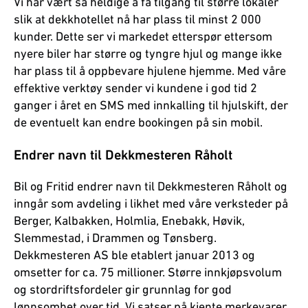
Vi har vært så heldige å få tilgang til større lokaler
slik at dekkhotellet nå har plass til minst 2 000
kunder. Dette ser vi markedet etterspør ettersom
nyere biler har større og tyngre hjul og mange ikke
har plass til å oppbevare hjulene hjemme. Med våre
effektive verktøy sender vi kundene i god tid 2
ganger i året en SMS med innkalling til hjulskift, der
de eventuelt kan endre bookingen på sin mobil.
Endrer navn til Dekkmesteren Råholt
Bil og Fritid endrer navn til Dekkmesteren Råholt og
inngår som avdeling i likhet med våre verksteder på
Berger, Kalbakken, Holmlia, Enebakk, Høvik,
Slemmestad, i Drammen og Tønsberg.
Dekkmesteren AS ble etablert januar 2013 og
omsetter for ca. 75 millioner. Større innkjøpsvolum
og stordriftsfordeler gir grunnlag for god
lønnsomhet over tid. Vi satser på kjente merkevarer