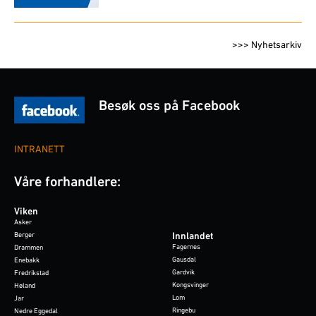
>>> Nyhetsarkiv
Besøk oss på Facebook
INTRANETT
Våre forhandlere:
Viken
Asker
Berger
Innlandet
Fagernes
Drammen
Gausdal
Enebakk
Gardvik
Fredrikstad
Kongsvinger
Høland
Lom
Jar
Ringebu
Nedre Eggedal