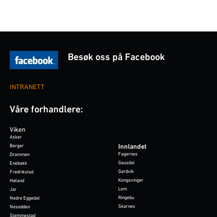
Besøk oss på Facebook
INTRANETT
Våre forhandlere:
Viken
Asker
Berger
Innlandet
Fagernes
Drammen
Gausdal
Enebakk
Gardvik
Fredrikstad
Kongsvinger
Høland
Lom
Jar
Ringebu
Nedre Eggedal
Skarnes
Nesodden
Slemmestad